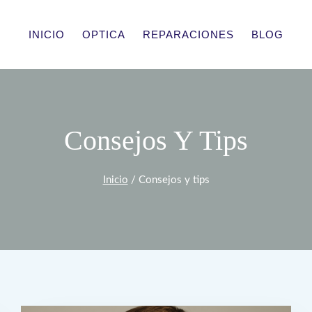
INICIO
OPTICA
REPARACIONES
BLOG
Consejos Y Tips
Inicio
/
Consejos y tips