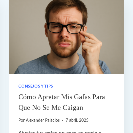
CONSEJOS Y TIPS
Cómo Apretar Mis Gafas Para
Que No Se Me Caigan
Por
Alexander Palacios
7 abril, 2025